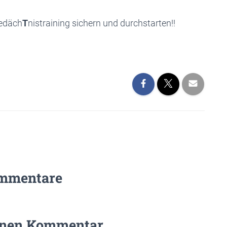
edäch
T
nistraining sichern und durchstarten!!
mmentare
inen Kommentar