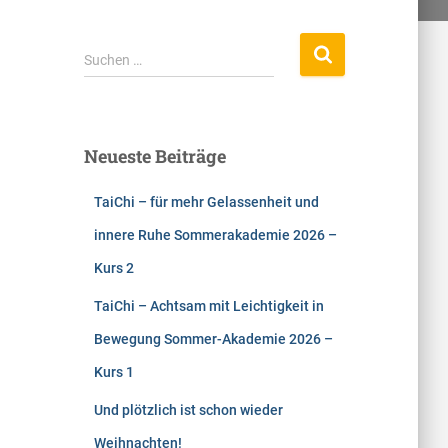
S
Suchen …
u
c
h
Neueste Beiträge
e
n
TaiChi – für mehr Gelassenheit und
n
innere Ruhe Sommerakademie 2026 –
a
Kurs 2
c
TaiChi – Achtsam mit Leichtigkeit in
h
Bewegung Sommer-Akademie 2026 –
:
Kurs 1
Und plötzlich ist schon wieder
Weihnachten!