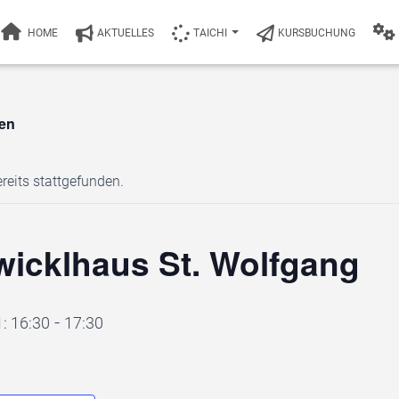
HOME
AKTUELLES
TAICHI
KURSBUCHUNG
gen
reits stattgefunden.
wicklhaus St. Wolfgang
-
: 16:30
17:30